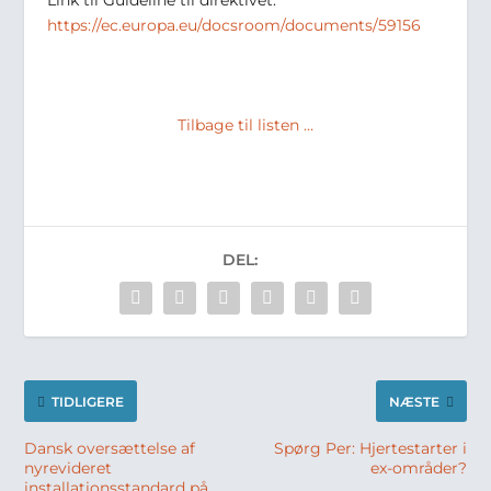
Link til Guideline til direktivet:
https://ec.europa.eu/docsroom/documents/59156
Tilbage til listen …
DEL:
TIDLIGERE
NÆSTE
Dansk oversættelse af
Spørg Per: Hjertestarter i
nyrevideret
ex-områder?
installationsstandard på