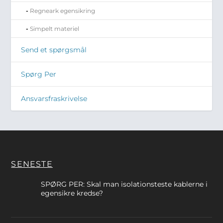
Regneark egensikring
Simpelt materiel
Send et spørgsmål
Spørg Per
Ansvarsfraskrivelse
SENESTE
SPØRG PER: Skal man isolationsteste kablerne i
egensikre kredse?