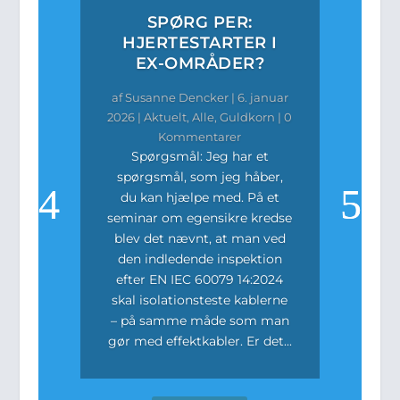
SPØRG PER:
HJERTESTARTER I
EX-OMRÅDER?
af
Susanne Dencker
|
6. januar
2026
|
Aktuelt
,
Alle
,
Guldkorn
| 0
Kommentarer
Spørgsmål: Jeg har et
spørgsmål, som jeg håber,
du kan hjælpe med. På et
seminar om egensikre kredse
blev det nævnt, at man ved
den indledende inspektion
efter EN IEC 60079 14:2024
skal isolationsteste kablerne
– på samme måde som man
gør med effektkabler. Er det...