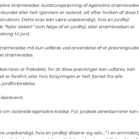
gensikre strømkredse: Isolationsprøvning af egensikre strømkredse
bundet eller helt igennem er isoleret, alt efter hvilken af disse 
truktion. Dette krav kan være unødvendigt, hvis en jordfejl
 “fejler sikkert” som følge af en jordfejl, eller strømkredsen er
ning til jord.
 strømkredse må kun udføres ved anvendelse af et prøvningsudst
nne strømkredse.
barrierer er frakoblet, for at disse prøvninger kan udføres, kan
r farefrit, eller hvis forsyningen er helt fjernet fra alle
jordforbindelse.
ikprøvevis.
ale om isolerede egensikre kredse. For jordede zenerbarrierer kan
 unødvendigt, hvis en jordfejl afslører sig selv…” I en almindeli