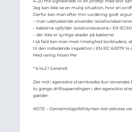
4–20 mA signalkreds vil en jordfejl med stor sand
Jeg kan ikke se en mulig situation, hvor en jordf
Derfor kan man efter min vurdering godt argumen
– man udelukkende anvender isolationsbarrierer
– kablerne opfylder isolationskravene i EN IEC600
– der ikke er synlige skader på kablerne.
I så fald kan man med rimelighed konkludere, at
til den indledende inspektion i EN IEC 60079 14 o
Med venlig hilsen Per
* 6.14.2.1 Generelt
Der må i egensikre strømkredse kun anvendes k
to gange driftsspændingen i den egensikre strømk
gælder.
NOTE – Gennemslagsfeltstyrken kan påvises ved 