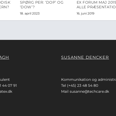
ODISK
SPØRG PER: ‘DOP’ OG
EX FORUM MAJ 2019
ÆRN?
‘DOW’?
ALLE PRÆSENTATI
18. april 2023
16. juni 2019
AGH
SUSANNE DENCKER
ulent
Kommunikation og administr
1 44 07 91
Tel (+45) 23 48 54 80
tex.dk
Mail
susanne@techcare.dk