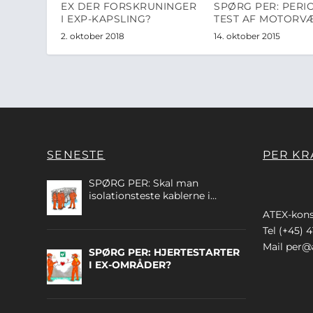
EX DER FORSKRUNINGER
SPØRG PER: PERI
I EXP-KAPSLING?
TEST AF MOTORV
2. oktober 2018
14. oktober 2015
SENESTE
PER KR
SPØRG PER: Skal man
isolationsteste kablerne i
egensikre kredse?
ATEX-kons
Tel (+45) 4
Mail
per@a
SPØRG PER: HJERTESTARTER
I EX-OMRÅDER?