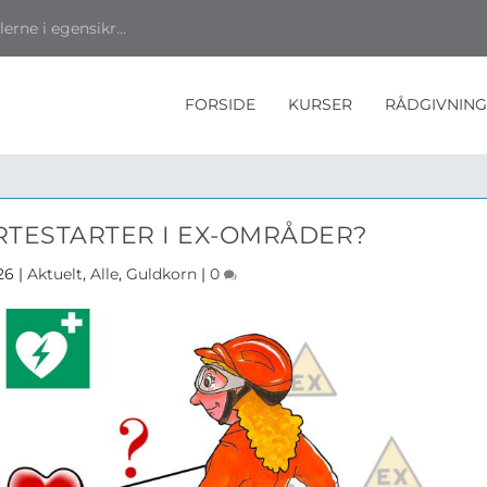
rne i egensikr...
FORSIDE
KURSER
RÅDGIVNING
RTESTARTER I EX-OMRÅDER?
26
|
Aktuelt
,
Alle
,
Guldkorn
|
0