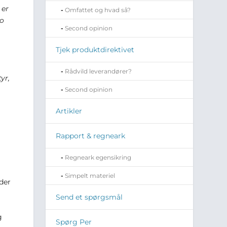
 er
Omfattet og hvad så?
to
Second opinion
Tjek produktdirektivet
Rådvild leverandører?
yr,
Second opinion
Artikler
Rapport & regneark
Regneark egensikring
Simpelt materiel
 der
Send et spørgsmål
g
Spørg Per