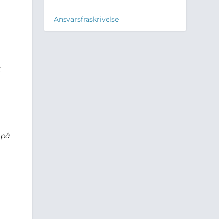
Ansvarsfraskrivelse
t
 på