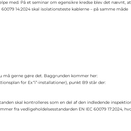
ælpe med. På et seminar om egensikre kredse blev det nævnt, at
 60079 14:2024 skal isolationsteste kablerne – på samme måde
en du må gerne gøre det. Baggrunden kommer her:
ionsplan for Ex “i”-installationer), punkt B9 står der:
tanden skal kontrolleres som en del af den indledende inspektio
tammer fra vedligeholdelsesstandarden EN IEC 60079 17:2024, hv