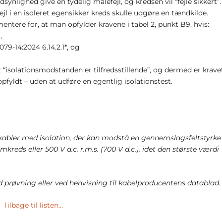
synlighed give en tydelig målefejl, og kredsen vil “fejle sikkert”.
ejl i en isoleret egensikker kreds skulle udgøre en tændkilde.
tere for, at man opfylder kravene i tabel 2, punkt B9, hvis:
,
79-14:2024 6.14.2.1*, og
 “isolationsmodstanden er tilfredsstillende”, og dermed er krave
pfyldt – uden at udføre en egentlig isolationstest.
abler med isolation, der kan modstå en gennemslagsfeltstyrke
reds eller 500 V a.c. r.m.s. (700 V d.c.), idet den største værdi
prøvning eller ved henvisning til kabelproducentens datablad.
Tilbage til listen…