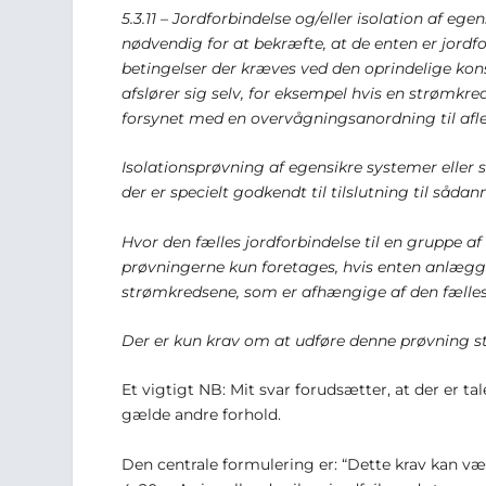
5.3.11 – Jordforbindelse og/eller isolation af e
nødvendig for at bekræfte, at de enten er jordfor
betingelser der kræves ved den oprindelige kons
afslører sig selv, for eksempel hvis en strømkreds
forsynet med en overvågningsanordning til afled
Isolationsprøvning af egensikre systemer eller
der er specielt godkendt til tilslutning til såda
Hvor den fælles jordforbindelse til en gruppe af 
prøvningerne kun foretages, hvis enten anlægget e
strømkredsene, som er afhængige af den fælles 
Der er kun krav om at udføre denne prøvning st
Et vigtigt NB: Mit svar forudsætter, at der er t
gælde andre forhold.
Den centrale formulering er: “Dette krav kan være