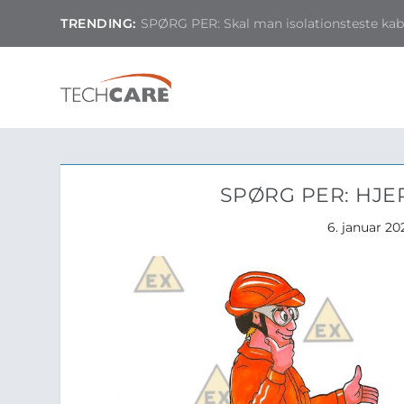
TRENDING:
SPØRG PER: Skal man isolationsteste kable
SPØRG PER: HJE
6. januar 20