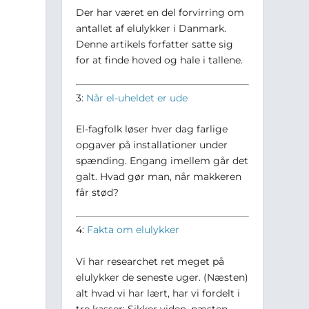
Der har været en del forvirring om
antallet af elulykker i Danmark.
Denne artikels forfatter satte sig
for at finde hoved og hale i tallene.
3:
Når el-uheldet er ude
El-fagfolk løser hver dag farlige
opgaver på installationer under
spænding. Engang imellem går det
galt. Hvad gør man, når makkeren
får stød?
4:
Fakta om elulykker
Vi har researchet ret meget på
elulykker de seneste uger. (Næsten)
alt hvad vi har lært, har vi fordelt i
tre kasser: Sikker viden, næsten