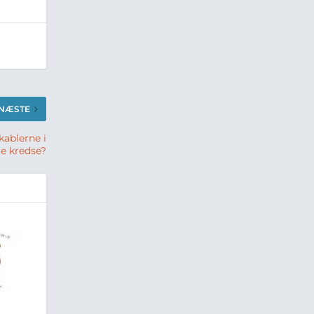
NÆSTE
kablerne i
re kredse?