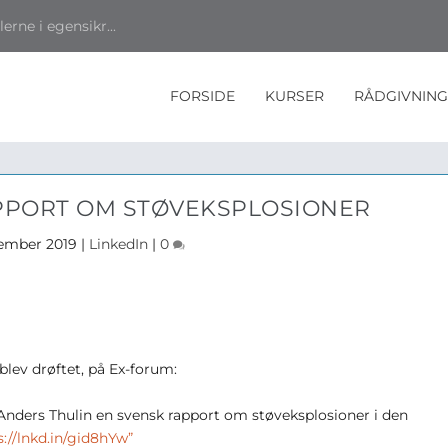
rne i egensikr...
FORSIDE
KURSER
RÅDGIVNING
RAPPORT OM STØVEKSPLOSIONER
vember 2019
|
LinkedIn
|
0
blev drøftet, på Ex-forum:
ders Thulin en svensk rapport om støveksplosioner i den
s://lnkd.in/gid8hYw”