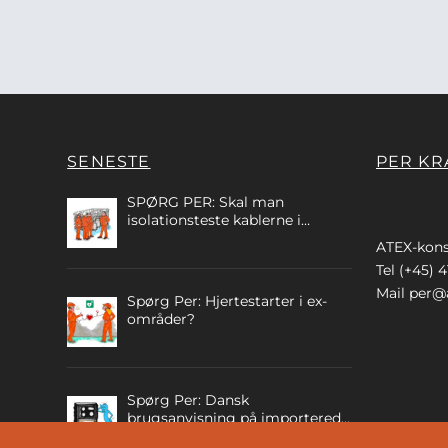
SENESTE
PER KR
SPØRG PER: Skal man
isolationsteste kablerne i
egensikre kredse?
ATEX-kons
Tel (+45) 4
Mail
per@a
Spørg Per: Hjertestarter i ex-
områder?
Spørg Per: Dansk
brugsanvisning på importerede
ATEX produkter