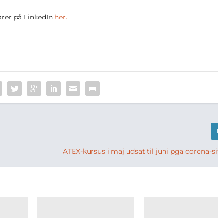
rer på LinkedIn
her.
ATEX-kursus i maj udsat til juni pga corona-s