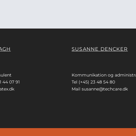
AGH
SUSANNE DENCKER
ulent
Kommunikation og administr
1 44 07 91
Tel (+45) 23 48 54 80
tex.dk
Mail
susanne@techcare.dk