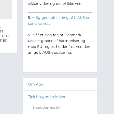
sikker viden og det vi ikke ved.
5:
Årlig genopfriskning af L-AUS er
sund fornuft
N,
OM
Vi slår et slag for, at Danmark
ERING
ORER
uanset graden af harmonisering
med EU-regler, holder fast ved den
årlige L-AUS-opdatering.
Om Atex
Tjek brugerdirektivet
Eksplosion hos jer?