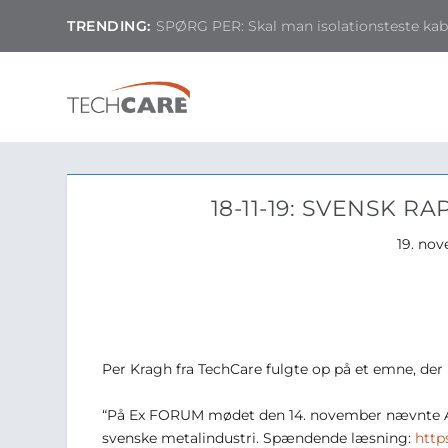
TRENDING:
SPØRG PER: Skal man isolationsteste kable
18-11-19: SVENSK 
19. no
Per Kragh fra TechCare fulgte op på et emne, der 
“På Ex FORUM mødet den 14. november nævnte An
svenske metalindustri. Spændende læsning:
http