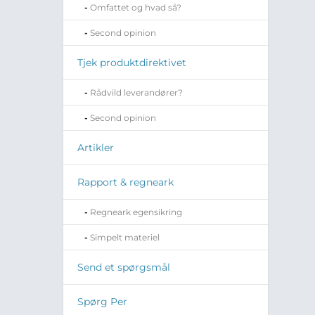
Omfattet og hvad så?
Second opinion
Tjek produktdirektivet
Rådvild leverandører?
Second opinion
Artikler
Rapport & regneark
Regneark egensikring
Simpelt materiel
Send et spørgsmål
Spørg Per