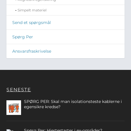
Simpelt materiel
Send et spørgsmål
Spørg Per
Ansvarsfraskrivelse
SENESTE
SPØRG PER: Skal man isolationsteste kablerne i
egensikre kredse?
Spørg Per: Hjertestarter i ex-områder?