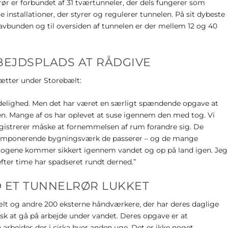
rør er forbundet af 31 tværtunneler, der dels fungerer som
 installationer, der styrer og regulerer tunnelen. På sit dybeste
avbunden og til oversiden af tunnelen er der mellem 12 og 40
EJDSPLADS AT RÅDGIVE
nætter under Storebælt:
mindelighed. Men det har været en særligt spændende opgave at
n. Mange af os har oplevet at suse igennem den med tog. Vi
gistrerer måske at fornemmelsen af rum forandre sig. De
t imponerende bygningsværk de passerer – og de mange
at togene kommer sikkert igennem vandet og op på land igen. Jeg
 efter time har spadseret rundt derned.”
ED ET TUNNELRØR LUKKET
lt og andre 200 eksterne håndværkere, der har deres daglige
isk at gå på arbejde under vandet. Deres opgave er at
 arbejdes der i cirka hver anden uge. Det er ikke noget