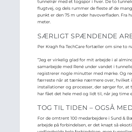
tunnelrør med et togspor i hver. De to tunnel
flugtvej, og dels rummer de fleste af de mange
punkt er den 75 m under havoverfladen. Fra h
meter.
SÆRLIGT SPÆNDENDE ARB
Per Kragh fra TechCare fortæller om sine to 
”Jeg er virkelig glad for mit arbejde i al al
samarbejde med René under vandet i tunnelle
registrerer nogle minutter med mørke. Og re
færreste når at tænke nærmere over, hvilke
installationer og processer, der sørger for, 
har fået det hele med og lidt til, når jeg time
TOG TIL TIDEN – OGSÅ M
For de omtrent 100 medarbejdere i Sund & Bæ
arbejde på forbindelsen, er det knapt så eksot
vedligeholde hele forbindelsen, men tunnellen