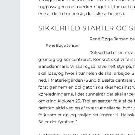
togpassagererne mærker noget til, for natte
ene af de to tunnelrør, der ikke arbejdes i.
SIKKERHED STARTER OG 
René Bøge Jensen besk
René Bøge Jensen
”Sikkerhed er en mærk
grundig og koncentreret. Konkret skal vi før
Banedanmark. Vi skal også have helt styr på,
skal løse, og hvor i tunnelen de skal arbejde.
ned, i Materielgården (Sund & Bælts centrale 
først gennem en obligatorisk sikkerhedsinstr
køreledningerne, i det tunnelrør der skal arbejd
omkring klokken 23. Troljen sætter folk af de 
næsten altid ved en af tværtunnellerne, hvor d
folk samlet op, og troljen returnerer til Hal
Så er det fyraften.”