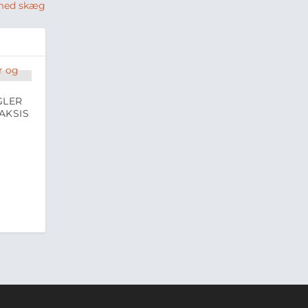
 med skæg
GLER
AKSIS