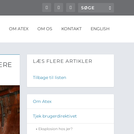
OM ATEX
OM OS
KONTAKT
ENGLISH
LÆS FLERE ARTIKLER
ÆRE
Tilbage til listen
Om Atex
Tjek brugerdirektivet
Eksplosion hos jer?