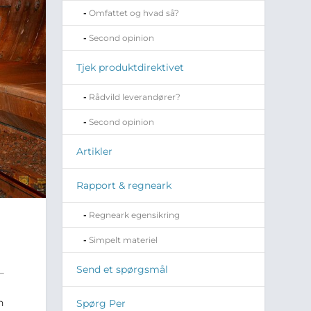
Omfattet og hvad så?
Second opinion
Tjek produktdirektivet
Rådvild leverandører?
Second opinion
Artikler
Rapport & regneark
Regneark egensikring
Simpelt materiel
Send et spørgsmål
n
Spørg Per