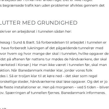
ns begrænsede trafik kan uden problemer afvikles gennem det
SLUTTER MED GRUNDIGHED
river en arbejdsnat i tunnelen sådan her:
esag i Sund & Bælt. Så forberedelsen til arbejdet i tunnelen er
st have forberedt lukningen af det pågældende tunnelrør med
 hvor hvem og hvor mange der skal i tunnelen, hvilke opgaver de
 Sidst på aftenen før nattens tur mødes de håndværkere, der skal
værksted i Korsør.) Har man ikke været i tunnelen før, skal man
uktion. Når Banedanmark melder klar, jorder vores folk
es i. Så er troljen klar til at køre ned – det sker som regel
forskellige steder, håndværkerne skal løse opgaver. Og det er jo
e fleste installationer er. Hen på morgenen – ved 5 tiden – blive
sskov. Spærringen af tunnellen fjernes. Banedanmark informeres.