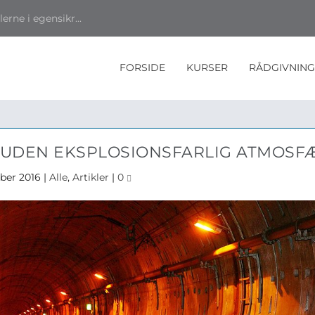
rne i egensikr...
FORSIDE
KURSER
RÅDGIVNING
UDEN EKSPLOSIONSFARLIG ATMOSF
ober 2016
|
Alle
,
Artikler
|
0