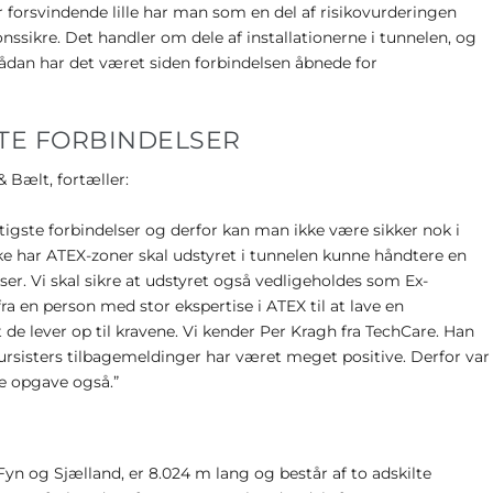
 forsvindende lille har man som en del af risikovurderingen
onssikre. Det handler om dele af installationerne i tunnelen, og
Sådan har det været siden forbindelsen åbnede for
TE FORBINDELSER
 Bælt, fortæller:
igste forbindelser og derfor kan man ikke være sikker nok i
ikke har ATEX-zoner skal udstyret i tunnelen kunne håndtere en
ser. Vi skal sikre at udstyret også vedligeholdes som Ex-
fra en person med stor ekspertise i ATEX til at lave en
 de lever op til kravene. Vi kender Per Kragh fra TechCare. Han
kursisters tilbagemeldinger har været meget positive. Derfor var
e opgave også.”
yn og Sjælland, er 8.024 m lang og består af to adskilte