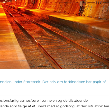
unnelen under Storebælt. Det selv om forbindelsen har papir på,
losionsfarlig atmosfære i tunnelen og de tilstødende
kende som følge af et uheld med et godstog, at den situation ka