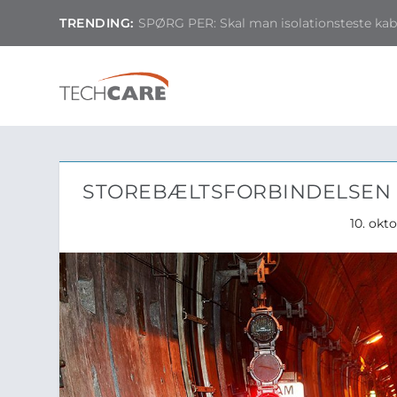
TRENDING:
SPØRG PER: Skal man isolationsteste kable
STOREBÆLTSFORBINDELSEN 
10. okt