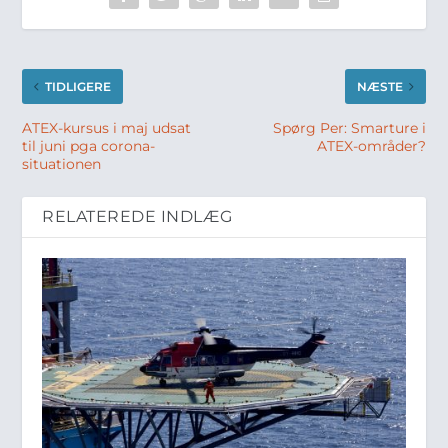
TIDLIGERE
NÆSTE
ATEX-kursus i maj udsat
Spørg Per: Smarture i
til juni pga corona-
ATEX-områder?
situationen
RELATEREDE INDLÆG