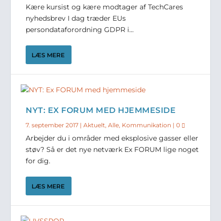
Kære kursist og kære modtager af TechCares
nyhedsbrev I dag træder EUs
persondataforordning GDPR i...
LÆS MERE
NYT: EX FORUM MED HJEMMESIDE
7. september 2017
|
Aktuelt
,
Alle
,
Kommunikation
|
0
Arbejder du i områder med eksplosive gasser eller
støv? Så er det nye netværk Ex FORUM lige noget
for dig.
LÆS MERE