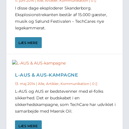
11. juni 2014
|
Alle
,
Artikler
,
Kommunikation
|
0
I disse dage eksploderer Skanderborg.
Eksplosionstrekanten består af 15.000 gæster,
musik og Sølund Festivalen – TechCares nye
legekammerat.
LÆS MERE
L-AUS & AUS-KAMPAGNE
13. maj 2014
|
Alle
,
Artikler
,
Kommunikation
|
0
L-AUS og AUS er bedstevenner med el-folks
sikkerhed. Det er budskabet i en
sikkerhedskampagne, som TechCare har udviklet i
samarbejde med Maersk Oil.
LÆS MERE