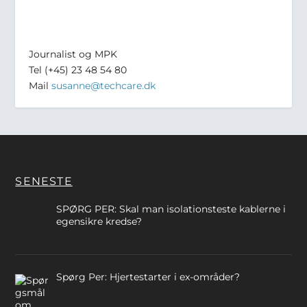
Journalist og MPK
Tel (+45) 23 48 54 80
Mail
susanne@techcare.dk
SENESTE
SPØRG PER: Skal man isolationsteste kablerne i
egensikre kredse?
Spørg Per: Hjertestarter i ex-områder?