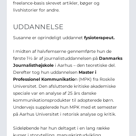
freelance-basis skrevet artikler, bøger og
livshistorier for andre.
UDDANNELSE
Susanne er oprindeligt uddannet
fysioterapeut.
I midten af halvfemserne gennemførte hun de
første 1½ år af journalistuddannelsen på
Danmarks
Journalisthøjskole
i Aarhus – den teoretiske del.
Derefter tog hun uddannelsen
Master i
Professionel Kommunikatio
n (MPK) fra Roskile
Universitet. Den afsluttende kritiske akademiske
speciale var en analyse af 25 års danske
kommunikationsprodukter til adopterede børn.
Undervejs supplerede hun MPK med et semester
på Aarhus Universitet i retorisk analyse og kritik.
Sideløbende har hun deltaget i en lang række
kurser i storytelling, manuskriptudvikling,