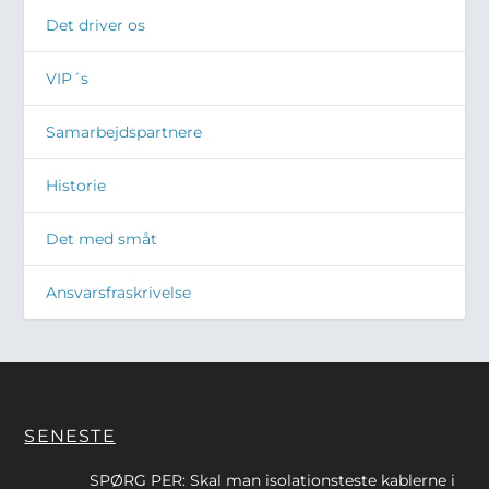
Det driver os
VIP´s
Samarbejdspartnere
Historie
Det med småt
Ansvarsfraskrivelse
SENESTE
SPØRG PER: Skal man isolationsteste kablerne i