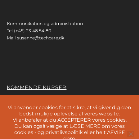
Kommunikation og administration
Tel (+45) 23 48 54 80
Mail
susanne@techcare.dk
KOMMENDE KURSER
Vi anvender cookies for at sikre, at vi giver dig den
bedst mulige oplevelse af vores website.
Se alle kurser
her
Vi anbefaler at du ACCEPTERER vores cookies.
Du kan også vælge at LÆSE MERE om vores
Persondataforordningen
cookies - og privatlivspolitik eller helt AFVISE
dem.