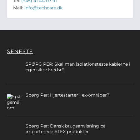
Tel:
(+45) 41 44 07 91
Mail:
info@techcare.dk
SENESTE
SPØRG PER: Skal man isolationsteste kablerne i
egensikre kredse?
Spørg Per: Hjertestarter i ex-områder?
Spørg Per: Dansk brugsanvisning på
importerede ATEX produkter