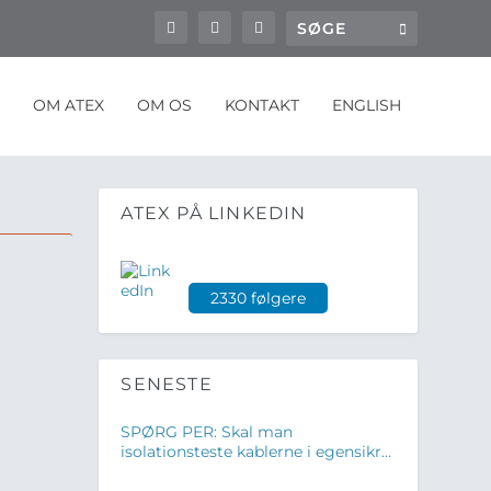
OM ATEX
OM OS
KONTAKT
ENGLISH
ATEX PÅ LINKEDIN
2330 følgere
SENESTE
SPØRG PER: Skal man
isolationsteste kablerne i egensikre
kredse?