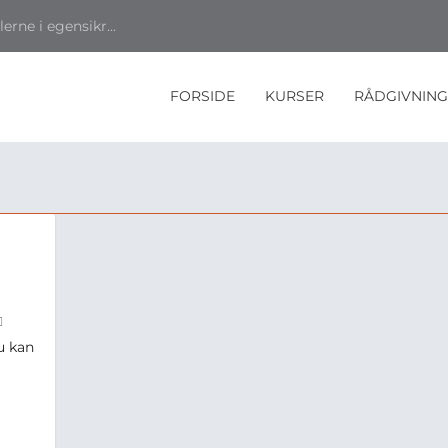
rne i egensikr...
FORSIDE
KURSER
RÅDGIVNING
I
u kan