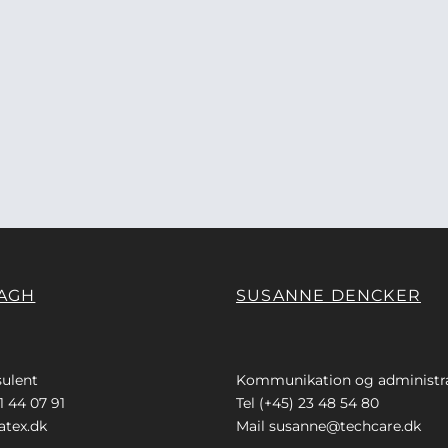
AGH
SUSANNE DENCKER
ulent
Kommunikation og administr
1 44 07 91
Tel (+45) 23 48 54 80
tex.dk
Mail
susanne@techcare.dk