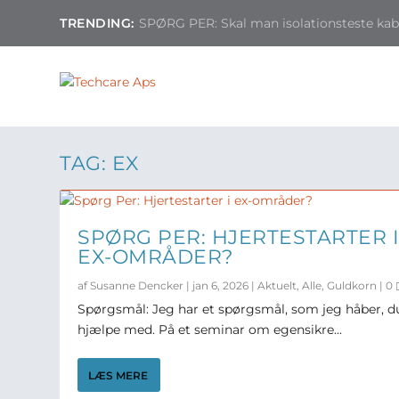
TRENDING:
SPØRG PER: Skal man isolationsteste kable
TAG:
EX
SPØRG PER: HJERTESTARTER 
EX-OMRÅDER?
af
Susanne Dencker
|
jan 6, 2026
|
Aktuelt
,
Alle
,
Guldkorn
|
0
Spørgsmål: Jeg har et spørgsmål, som jeg håber, d
hjælpe med. På et seminar om egensikre...
LÆS MERE