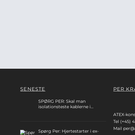
SENESTE
PER KR
SPØRG PER: Skal man
isolationsteste kablerne i
egensikre kredse?
ATEX-kons
Tel (+45) 4
Mail
per@a
Spørg Per: Hjertestarter i ex-