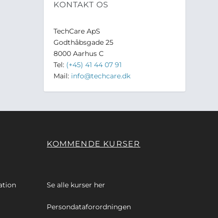
KONTAKT OS
TechCare ApS
Godthåbsgade 25
8000 Aarhus C
Tel:
(+45) 41 44 07 91
Mail:
info@techcare.dk
KOMMENDE KURSER
ation
Se alle kurser
her
Persondataforordningen