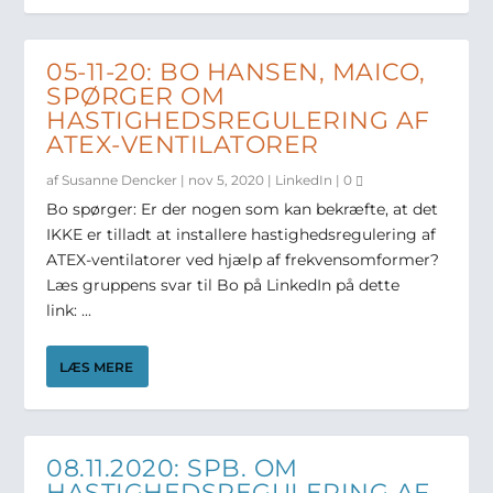
05-11-20: BO HANSEN, MAICO,
SPØRGER OM
HASTIGHEDSREGULERING AF
ATEX-VENTILATORER
af
Susanne Dencker
|
nov 5, 2020
|
LinkedIn
|
0
Bo spørger: Er der nogen som kan bekræfte, at det
IKKE er tilladt at installere hastighedsregulering af
ATEX-ventilatorer ved hjælp af frekvensomformer?
Læs gruppens svar til Bo på LinkedIn på dette
link: ...
LÆS MERE
08.11.2020: SPB. OM
HASTIGHEDSREGULERING AF