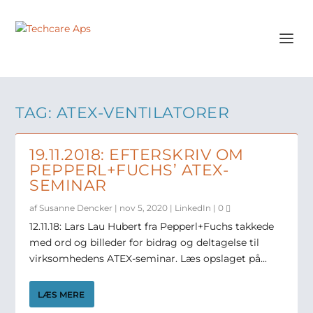
TAG:
ATEX-VENTILATORER
19.11.2018: EFTERSKRIV OM
PEPPERL+FUCHS’ ATEX-
SEMINAR
af
Susanne Dencker
|
nov 5, 2020
|
LinkedIn
|
0
12.11.18: Lars Lau Hubert fra Pepperl+Fuchs takkede
med ord og billeder for bidrag og deltagelse til
virksomhedens ATEX-seminar. Læs opslaget på...
LÆS MERE