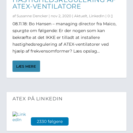
ATEX-VENTILATORE
af
Susanne Dencker
|
nov 2, 2020
|
Aktuelt
,
LinkedIn
|
0
08.11.18: Bo Hansen – managing director fra Maico,
spurgte om følgende: Er der nogen som kan
bekræfte at det IKKE er tilladt at installere
hastighedsregulering af ATEX-ventilatorer ved
hjælp af frekvensomformer? Læs opslag...
LÆS MERE
ATEX PÅ LINKEDIN
2330 følgere