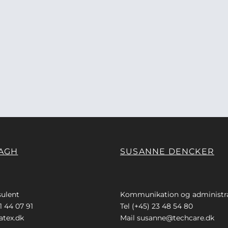
AGH
SUSANNE DENCKER
ulent
Kommunikation og administr
1 44 07 91
Tel (+45) 23 48 54 80
tex.dk
Mail
susanne@techcare.dk