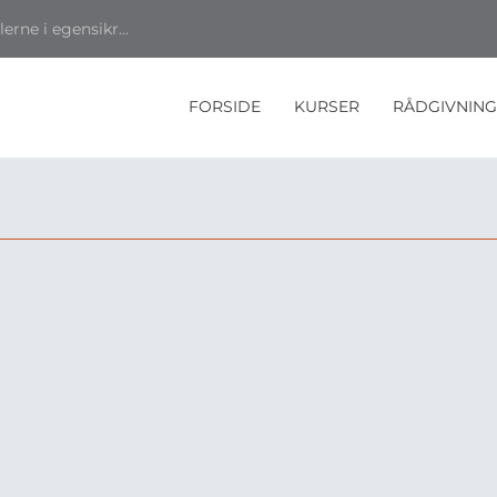
rne i egensikr...
FORSIDE
KURSER
RÅDGIVNING