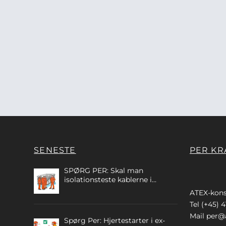
SENESTE
PER KR
SPØRG PER: Skal man
isolationsteste kablerne i
egensikre kredse?
ATEX-kons
Tel (+45) 4
Mail
per@a
Spørg Per: Hjertestarter i ex-