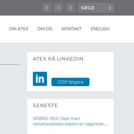
OM ATEX
OM OS
KONTAKT
ENGLISH
ATEX PÅ LINKEDIN
2330 følgere
SENESTE
SPØRG PER: Skal man
isolationsteste kablerne i egensikre
kredse?