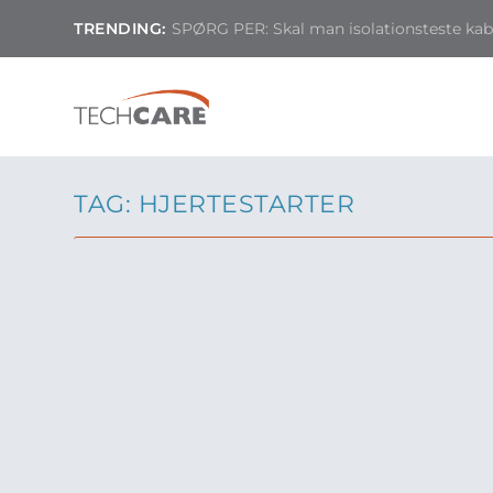
TRENDING:
SPØRG PER: Skal man isolationsteste kable
TAG:
HJERTESTARTER