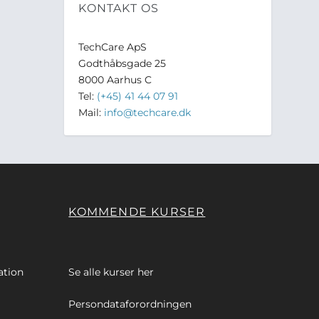
KONTAKT OS
TechCare ApS
Godthåbsgade 25
8000 Aarhus C
Tel:
(+45) 41 44 07 91
Mail:
info@techcare.dk
KOMMENDE KURSER
ation
Se alle kurser
her
Persondataforordningen