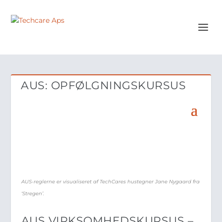
AUS: OPFØLGNINGSKURSUS
AUS-reglerne er visualiseret af TechCares hustegner Jane Nygaard fra
‘Stregen’.
AUS VIRKSOMHEDSKURSUS –