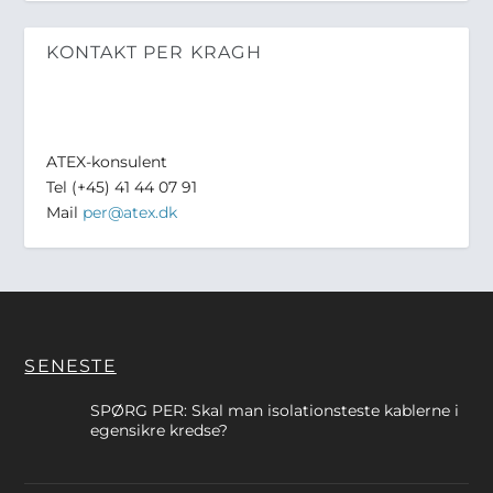
KONTAKT PER KRAGH
ATEX-konsulent
Tel (+45) 41 44 07 91
Mail
per@atex.dk
SENESTE
SPØRG PER: Skal man isolationsteste kablerne i
egensikre kredse?