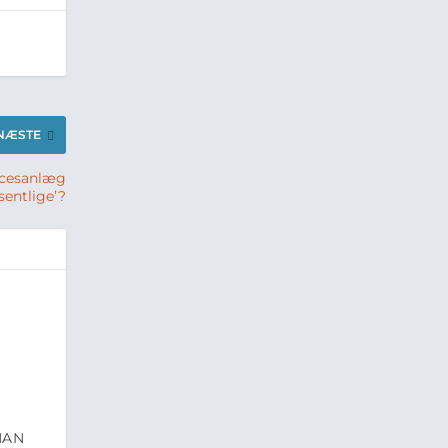
NÆSTE
ocesanlæg
sentlige’?
MAN