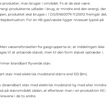
de produkter, man bruger i området. Fx at de skal være
energi produkterne udlader i brug, er mindre end den energi, der
pen, produktet skal bruges i. I DS/EN60079-11:20012 fremgår det
arbejdssituation. For en IIB-gas/væske ligger niveauet typisk på
 Men væsensforskellen fra gasgrupperne er, at inddelingen ikke
bruges til at antænde støvet, men til den form støvet optræder i.
kommer brandbart flyvende støv.
bart støv med elektrisk modstand større end 10
3
Ωm).
tøv (brændbart støv med elektrisk modstand lig med eller mindre
 på støvområdet sådan, at efterlever man i en produktion IIIC-
 kravene i de to andre.