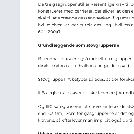
De tre gasgrupper stiller væsentlige krav til 
konstrueret med barrierer, der sikrer, at den 
skal til at antænde gassen/væsken jf. gasgrup
hvilke niveauer, der er tale om – og i hvilken 
60 – 200μJ.
Grundlæggende som støvgrupperne
Brændbart støv er også inddelt i tre grupper.
direkte refererer til hvilken energi, der skal 
Støvgruppe IIIA betyder således, at der fore
IIIB angiver at støvet er ikke-ledende (brænd
Og IIIC kategoriserer, at støvet er ledende s
end 10
3
Ωm). Som for gasgrupperne er det også
kravene, så efterlever man implicit også op til
Udstyr, støvgrupper og gasgrupper