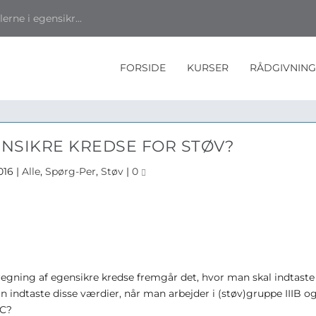
rne i egensikr...
FORSIDE
KURSER
RÅDGIVNING
ENSIKRE KREDSE FOR STØV?
016
|
Alle
,
Spørg-Per
,
Støv
|
0
regning af egensikre kredse fremgår det, hvor man skal indtaste
man indtaste disse værdier, når man arbejder i (støv)gruppe IIIB o
IC?