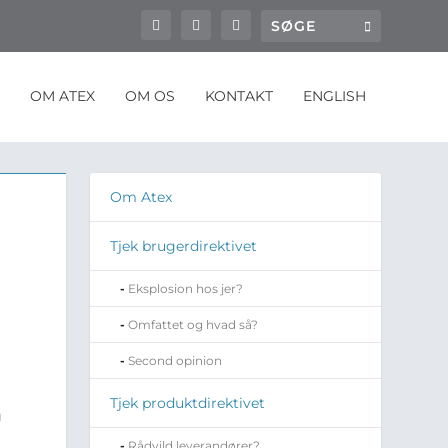
OM ATEX
OM OS
KONTAKT
ENGLISH
Om Atex
Tjek brugerdirektivet
Eksplosion hos jer?
Omfattet og hvad så?
Second opinion
Tjek produktdirektivet
g
Rådvild leverandører?