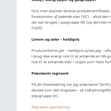
Hvis man skanner diverse produktcertifikater,
forekomster af ledende støv (IIIC) – altså den
der kan bruges i gasgruppe IIB (og dermed im
11:2012.
Livrem og seler – heldigvis
Producenterne går – heldigvis synes jeg – oft
i brug ikke energi nok til at antænde en IIB-ga
nok til at antænde støv i nogen som helst for
Præciseret regneark
På din foranledning har jeg præciseret TechCa
danske som den engelske – så indtastningsfelte
støvgruppe IIIC.
Regneark egensikring