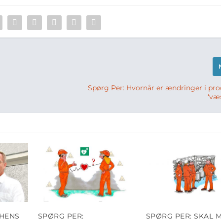
Spørg Per: Hvornår er ændringer i pr
‘væ
HENS
SPØRG PER:
SPØRG PER: SKAL 