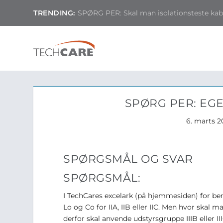
TRENDING:
SPØRG PER: Skal man isolationsteste kable
SPØRG PER: EG
6. marts 2
SPØRGSMÅL OG SVAR
SPØRGSMÅL:
I TechCares excelark (på hjemmesiden) for be
Lo og Co for IIA, IIB eller IIC. Men hvor skal 
derfor skal anvende udstyrsgruppe IIIB eller II