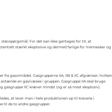
 støvspørgsmål. For det kan ikke gentages for tit, at
entielt stærkt eksplosive og dermed farlige for mennesker og
r fra gasområdet. Gasgrupperne IIA, IIB & IIC afgrænser, hvilke
 kan antænde en gas/væske i gruppen. Gasgruppe IIA skal bruge
og gasgruppe IIC kræver mindst (og er så mest eksplosiv).
åledes, at lever man i hele produktionen op til kravene i
e til de to andre gasgrupper.