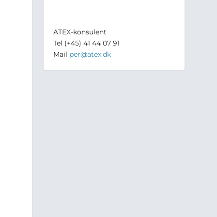
,
ATEX-konsulent
Tel (+45) 41 44 07 91
Mail
per@atex.dk