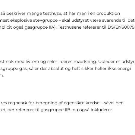
 så beskriver mange testhuse, at har man i en produktion
 mest eksplosive støvgruppe – skal udstyret være svarende til det
plicit også gasgruppe IIA). Testhusene refererer til DS/EN60079
est nok med livrem og seler i deres mærkning. Udleder et udstyr
sgruppe gas, så er der absolut og helt sikker heller ikke energi
m.
res regneark for beregning af egensikre kredse – såvel den
t, der refererer til gasgruppe IIB, nu også inkluderer