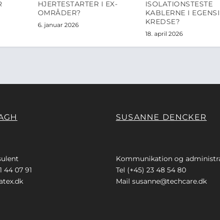
R
HJERTESTARTER I EX-
ISOLATIONSTESTE
OMRÅDER?
KABLERNE I EGENS
KREDSE?
6. januar 2026
18. april 2026
AGH
SUSANNE DENCKER
ulent
Kommunikation og administr
1 44 07 91
Tel (+45) 23 48 54 80
tex.dk
Mail
susanne@techcare.dk