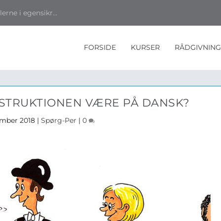
rne i egensikr...
FORSIDE
KURSER
RÅDGIVNING
NSTRUKTIONEN VÆRE PÅ DANSK?
ember 2018
|
Spørg-Per
|
0